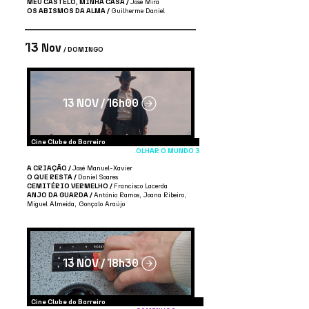
MEU CASTELO, MINHA CASA /
José Mira
OS ABISMOS DA ALMA /
Guilherme Daniel
13
Nov
/ DOMINGO
13 NOV / 16h00
Cine Clube do Barreiro
OLHAR O MUNDO 3
A CRIAÇÃO /
José Manuel-Xavier
O QUE RESTA /
Daniel Soares
CEMITÉRIO VERMELHO /
Francisco Lacerda
ANJO DA GUARDA /
António Ramos, Joana Ribeiro,
Miguel Almeida, Gonçalo Araújo
13 NOV / 18h30
Cine Clube do Barreiro