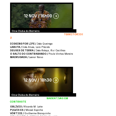
12 NOV / 16h00
Cine Clube do Barreiro
TERRITÓRIOS
2
DIGGING FOR LIFE /
João Queiroga
LABUTA /
Inês Alves, Lara Plácido
DEUSES DE TERRA /
João Rolaça, Rui Cacilhas
O SALTO DO CONTRABANDO /
Paulo Vinhas Moreira
MADRUGADA /
Leonor Noivo
12 NOV / 18h30
Cine Clube do Barreiro
NARRATIVAS EM
CONTRASTE
OBLÍVIO /
Ricardo M. Leite
PULVIS ES /
Micael Espinha
VÓRTICE /
Guilherme Branquinho