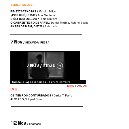
TERRITÓRIOS 1
RE-EXISTÊNCIAS /
Márcia Bellotti
¿POR QUÉ, LIMA? /
Ana Monteiro
O ÚLTIMO OLEIRO /
Fábio Oliveira
O CARPINTEIRO DE PAPEL /
Daniel Medina, Retana Bueno
ANTES DE MIM, O FIM /
Inês Luís
7
Nov
/ SEGUNDA-FEIRA
7 NOV / 21h30
Castello Lopes Cinemas - Fórum Barreiro
TERRITÓRIOS -
LM 2
OS TEMPOS CONTURBADOS /
Carlos T. Pedro
ALCINDO
/
Miguel Dores
12
Nov
/ SÁBADO