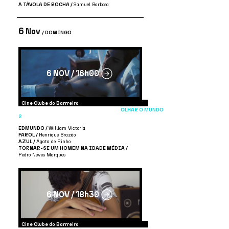
A TÁVOLA DE ROCHA /
Samuel Barbosa
6
Nov
/ DOMINGO
6 NOV / 16h00
Cine Clube do Barrreiro
OLHAR O MUNDO
2
EDMUNDO /
William Victoria
FAROL /
Henrique Brazão
AZUL /
Ágata de Pinho
TORNAR-SE UM HOMEM NA IDADE MÉDIA /
Pedro Neves Marques
6 NOV / 18h30
Cine Clube do Barrreiro