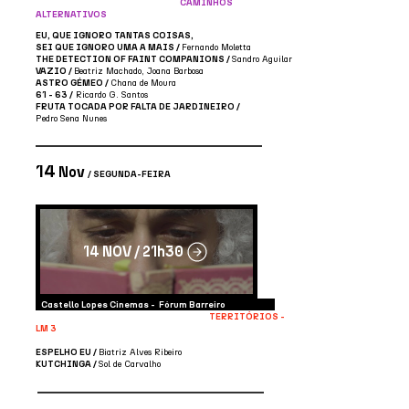
CAMINHOS
ALTERNATIVOS
EU, QUE IGNORO TANTAS COISAS,
SEI QUE IGNORO UMA A MAIS /
Fernando Moletta
THE DETECTION OF FAINT COMPANIONS /
Sandro Aguilar
VAZIO /
Beatriz Machado, Joana Barbosa
ASTRO GÉMEO /
Chana de Moura
61 - 63 /
Ricardo G. Santos
FRUTA TOCADA POR FALTA DE JARDINEIRO /
Pedro Sena Nunes
14
Nov
/ SEGUNDA-FEIRA
14 NOV / 21h30
Castello Lopes Cinemas - Fórum Barreiro
TERRITÓRIOS -
LM 3
ESPELHO EU /
Biatriz Alves Ribeiro
KUTCHINGA
/
Sol de Carvalho