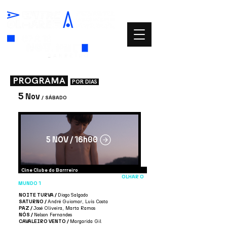
PROGRAMA
POR DIAS
5
Nov
/
SÁBADO
5 NOV / 16h00
Cine Clube do Barrreiro
OLHAR O
MUNDO 1
NOITE TURVA /
Diogo Salgado
SATURNO /
André Guiomar, Luís Costa
PAZ /
José Oliveira, Marta Ramos
NÓS /
Nelson Fernandes
CAVALEIRO VENTO /
Margarida Gil