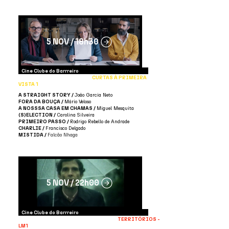
5 NOV / 18h30
Cine Clube do Barrreiro
CURTAS À PRIMEIRA
VISTA 1
A STRAIGHT STORY /
João Garcia Neto
FORA DA BOUÇA /
Mário Veloso
A NOSSSA CASA EM CHAMAS /
Miguel Mesquita
(S)ELECTION /
Carolina Silveira
PRIMEIRO PASSO /
Rodrigo Rebello de Andrade
CHARLIE /
Francisco Delgado
MISTIDA /
Falcão Nhaga
5 NOV / 22h00
Cine Clube do Barrreiro
TERRITÓRIOS -
LM1