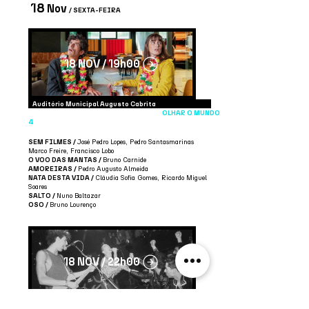
18
Nov
/ SEXTA-FEIRA
18 NOV / 19h00
Auditório Municipal Augusto Cabrita
OLHAR O MUNDO
4
SEM FILMES /
José Pedro Lopes, Pedro Santasmarinas
Marco Freire, Francisco Lobo
O VOO DAS MANTAS /
Bruno Carnide
AMOREIRAS /
Pedro Augusto Almeida
NATA DESTA VIDA /
Cláudia Sofia Gomes, Ricardo Miguel
Soares
SALTO /
Nuno Baltazar
OSO /
Bruno Lourenço
18 NOV / 22h00
Auditório Municipal Augusto Cabrita